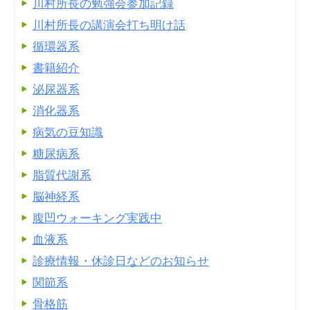
川村所長の勉強会参加記録
川村所長の講演会打ち明け話
循環器系
書籍紹介
泌尿器系
消化器系
病気の豆知識
糖尿病系
脂質代謝系
脳神経系
腹凹ウォーキング実践中
血液系
診療情報・休診日などのお知らせ
関節系
骨格筋