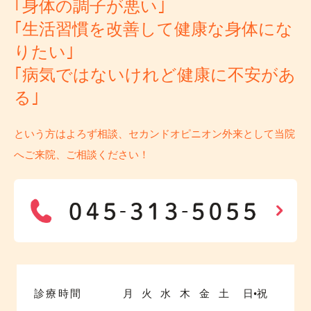
｢身体の調子が悪い｣
｢生活習慣を改善して健康な身体にな
りたい｣
｢病気ではないけれど健康に不安があ
る｣
という方はよろず相談、セカンドオピニオン外来として当院
へご来院、ご相談ください！
診療時間
月
火
水
木
金
土
日•祝