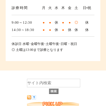
診療時間
月
火
水
木
金
土
日•祝
9:00～12:30
●
●
休
●
●
◎
休
14:30～18:30
●
●
休
●
休
休
休
休診日
水曜･金曜午後･土曜午後･日曜・祝日
◎ 土曜は13:00まで診療となります