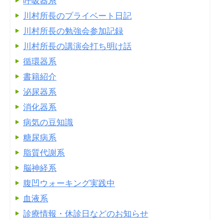
呼吸器系
川村所長のプライベート日記
川村所長の勉強会参加記録
川村所長の講演会打ち明け話
循環器系
書籍紹介
泌尿器系
消化器系
病気の豆知識
糖尿病系
脂質代謝系
脳神経系
腹凹ウォーキング実践中
血液系
診療情報・休診日などのお知らせ