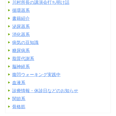
川村所長の講演会打ち明け話
循環器系
書籍紹介
泌尿器系
消化器系
病気の豆知識
糖尿病系
脂質代謝系
脳神経系
腹凹ウォーキング実践中
血液系
診療情報・休診日などのお知らせ
関節系
骨格筋