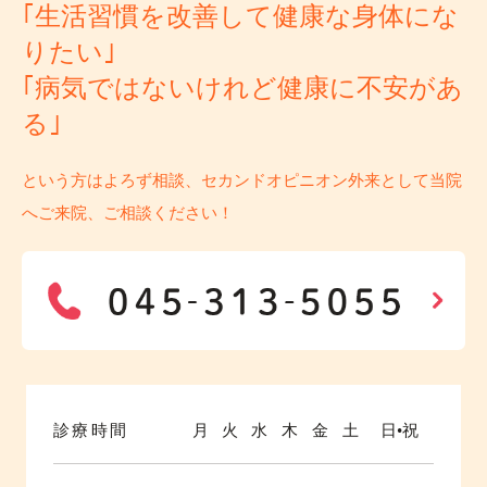
｢生活習慣を改善して健康な身体にな
りたい｣
｢病気ではないけれど健康に不安があ
る｣
という方はよろず相談、セカンドオピニオン外来として当院
へご来院、ご相談ください！
診療時間
月
火
水
木
金
土
日•祝