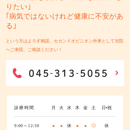
りたい｣
｢病気ではないけれど健康に不安があ
る｣
という方はよろず相談、セカンドオピニオン外来として当院
へご来院、ご相談ください！
診療時間
月
火
水
木
金
土
日•祝
9:00～12:30
●
●
休
●
●
◎
休