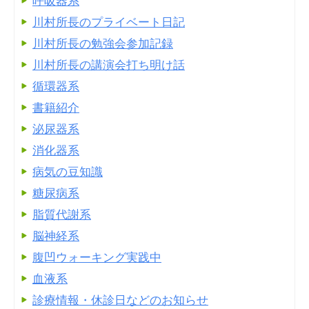
呼吸器系
川村所長のプライベート日記
川村所長の勉強会参加記録
川村所長の講演会打ち明け話
循環器系
書籍紹介
泌尿器系
消化器系
病気の豆知識
糖尿病系
脂質代謝系
脳神経系
腹凹ウォーキング実践中
血液系
診療情報・休診日などのお知らせ