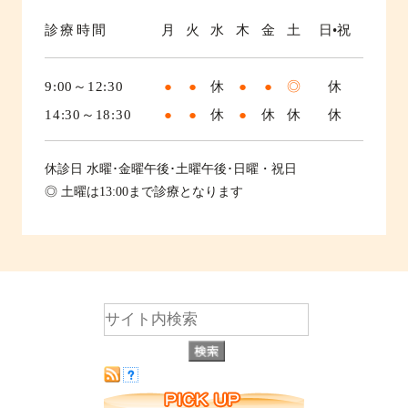
診療時間
月
火
水
木
金
土
日•祝
9:00～12:30
●
●
休
●
●
◎
休
14:30～18:30
●
●
休
●
休
休
休
休診日
水曜･金曜午後･土曜午後･日曜・祝日
◎ 土曜は13:00まで診療となります