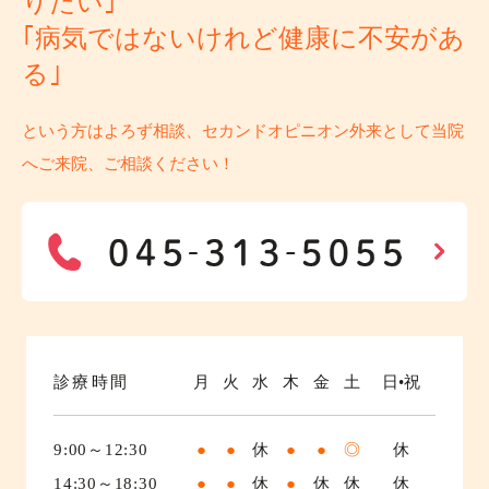
りたい｣
｢病気ではないけれど健康に不安があ
る｣
という方はよろず相談、セカンドオピニオン外来として当院
へご来院、ご相談ください！
診療時間
月
火
水
木
金
土
日•祝
9:00～12:30
●
●
休
●
●
◎
休
14:30～18:30
●
●
休
●
休
休
休