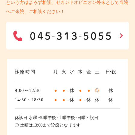
という方はよろず相談、セカンドオピニオン外来として当院
へご来院、ご相談ください！
診療時間
月
火
水
木
金
土
日•祝
9:00～12:30
●
●
休
●
●
◎
休
14:30～18:30
●
●
休
●
休
休
休
休診日
水曜･金曜午後･土曜午後･日曜・祝日
◎ 土曜は13:00まで診療となります