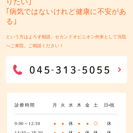
りたい｣
｢病気ではないけれど健康に不安があ
る｣
という方はよろず相談、セカンドオピニオン外来として当院
へご来院、ご相談ください！
診療時間
月
火
水
木
金
土
日•祝
9:00～12:30
●
●
休
●
●
◎
休
14:30～18:30
●
●
休
●
休
休
休