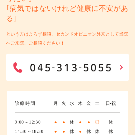
｢病気ではないけれど健康に不安があ
る｣
という方はよろず相談、セカンドオピニオン外来として当院
へご来院、ご相談ください！
診療時間
月
火
水
木
金
土
日•祝
9:00～12:30
●
●
休
●
●
◎
休
14:30～18:30
●
●
休
●
休
休
休