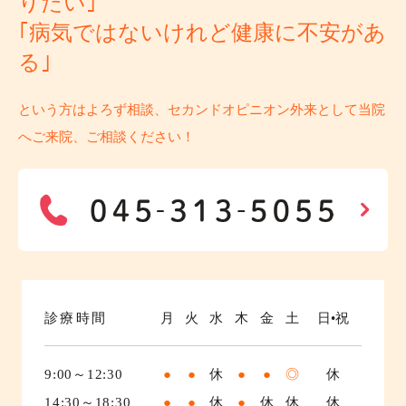
りたい｣
｢病気ではないけれど健康に不安があ
る｣
という方はよろず相談、セカンドオピニオン外来として当院
へご来院、ご相談ください！
診療時間
月
火
水
木
金
土
日•祝
9:00～12:30
●
●
休
●
●
◎
休
14:30～18:30
●
●
休
●
休
休
休