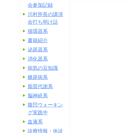
会参加記録
川村所長の講演
会打ち明け話
循環器系
書籍紹介
泌尿器系
消化器系
病気の豆知識
糖尿病系
脂質代謝系
脳神経系
腹凹ウォーキン
グ実践中
血液系
診療情報・休診