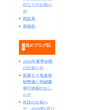
日などのお知ら
せ
関節系
骨格筋
最近のブログ記
事
2026年夏季休暇
のお知らせ
医療ＤＸ推進体
制整備と明細書
発⾏体制のおし
らせ
休診のお知ら
せ 2026年6月11