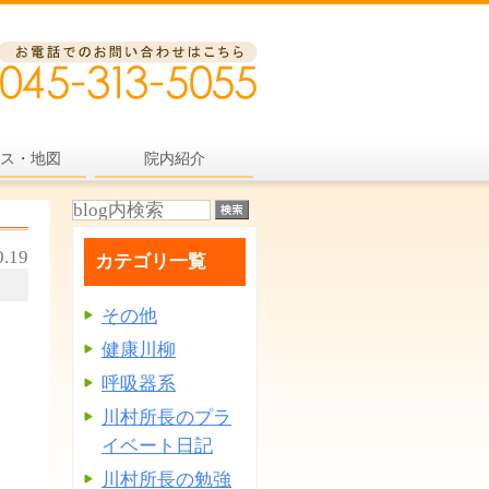
ス・地図
院内紹介
0.19
カテゴリ一覧
その他
健康川柳
呼吸器系
川村所長のプラ
イベート日記
川村所長の勉強