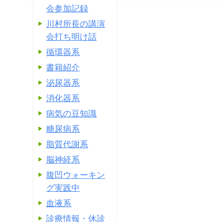
会参加記録
川村所長の講演
会打ち明け話
循環器系
書籍紹介
泌尿器系
消化器系
病気の豆知識
糖尿病系
脂質代謝系
脳神経系
腹凹ウォーキン
グ実践中
血液系
診療情報・休診