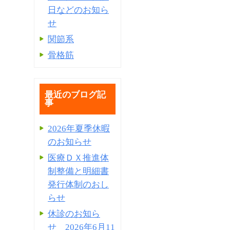
日などのお知ら
せ
関節系
骨格筋
最近のブログ記
事
2026年夏季休暇
のお知らせ
医療ＤＸ推進体
制整備と明細書
発⾏体制のおし
らせ
休診のお知ら
せ 2026年6月11