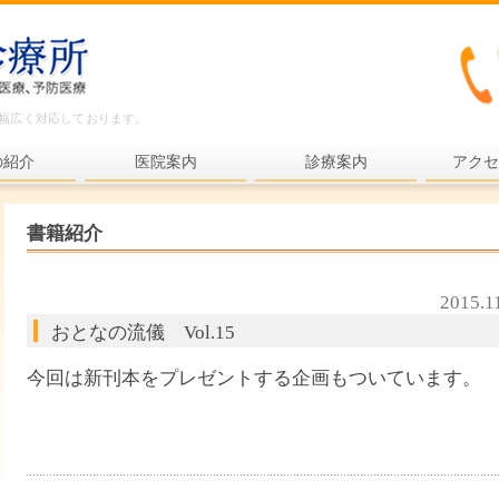
ど幅広く対応しております。
の紹介
医院案内
診療案内
アクセ
内科一般
書籍紹介
各種検査
各種予防接種
2015.1
おとなの流儀 Vol.15
健康診断
プライマリ・ケア
今回は新刊本をプレゼントする企画もついています。
老年医療
予防医療