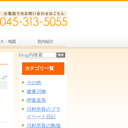
ス・地図
院内紹介
カテゴリ一覧
1.27
その他
健康川柳
呼吸器系
川村所長のプラ
イベート日記
川村所長の勉強