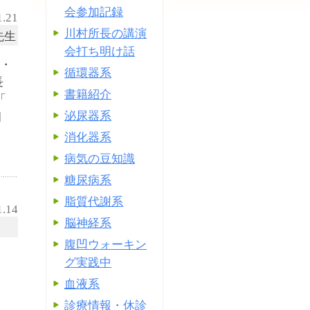
会参加記録
1.21
川村所長の講演
先生
会打ち明け話
在・
循環器系
ー長
書籍紹介
「
泌尿器系
]
消化器系
病気の豆知識
糖尿病系
脂質代謝系
1.14
脳神経系
腹凹ウォーキン
し
グ実践中
血液系
診療情報・休診