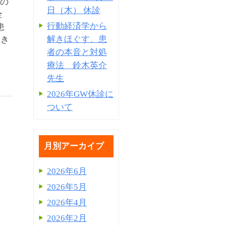
市の
日（木） 休診
全
行動経済学から
患
解きほぐす、患
てき
者の本音と対処
療法 鈴木英介
先生
2026年GW休診に
ついて
月別アーカイブ
2026年6月
2026年5月
2026年4月
2026年2月