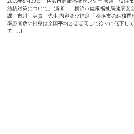
2015年9月30日 横浜市健康福祉センター 演題「横浜
結核対策について」 演者： 横浜市健康福祉局健康安
課 市川 美貴 先生 内容及び補足「 横浜市の結核罹
率患者数の推移は全国平均とほぼ同じで徐々に低下し
て […]