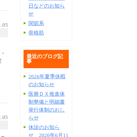
日などのお知ら
せ
関節系
1.05
骨格筋
査・
最近のブログ記
教室
事
2026年夏季休暇
のお知らせ
医療ＤＸ推進体
制整備と明細書
発⾏体制のおし
1.05
らせ
休診のお知ら
せ 2026年6月11