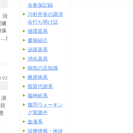
会参加記録
川村所長の講演
、治
会打ち明け話
院健
県保
循環器系
…]
書籍紹介
泌尿器系
消化器系
病気の豆知識
糖尿病系
8.02
脂質代謝系
脳神経系
 演
腹凹ウォーキン
 目
グ実践中
患
糖
血液系
診療情報・休診