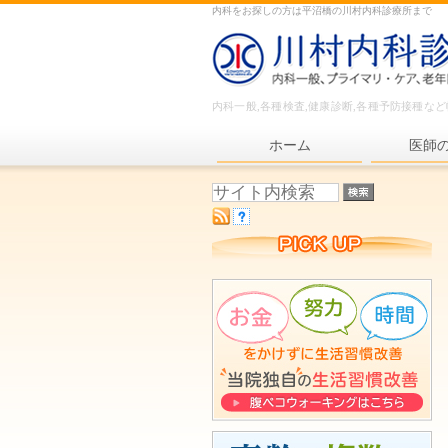
内科をお探しの方は平沼橋の川村内科診療所まで
内科一般,各種検査,健康診断,各種予防接種な
ホーム
医師