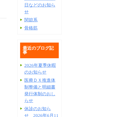
日などのお知ら
せ
関節系
骨格筋
最近のブログ記
事
2026年夏季休暇
のお知らせ
医療ＤＸ推進体
制整備と明細書
発⾏体制のおし
らせ
休診のお知ら
せ 2026年6月11