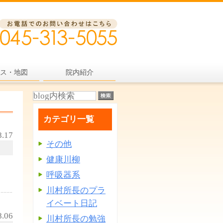
ス・地図
院内紹介
カテゴリ一覧
8.17
その他
健康川柳
呼吸器系
川村所長のプラ
イベート日記
8.06
川村所長の勉強