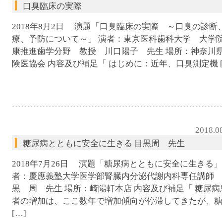
腹ペコウォーキング
口臭臨床の実際
2018年8月2日 演題「口臭臨床の実際 ～口臭の診断
療、予防について～」 演者：東京医科歯科大学 大学
康推進歯学分野 教授 川口陽子 先生 場所：神奈川
険医協会 内容及び補足「 はじめに：近年、口臭測定機 [
2018.0
糖尿病とともに安全に生きる 目黒周 先生
2018年7月26日 演題「糖尿病とともに安全に生きる」
者：慶應義塾大学医学部腎臓内分泌代謝内科専任講師
黒 周 先生 場所：崎陽軒本店 内容及び補足「 糖尿病
者の増加は、ここ数年で増加傾向が停滞してきたが、
[…]