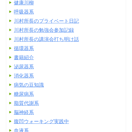
健康川柳
呼吸器系
川村所長のプライベート日記
川村所長の勉強会参加記録
川村所長の講演会打ち明け話
循環器系
書籍紹介
泌尿器系
消化器系
病気の豆知識
糖尿病系
脂質代謝系
脳神経系
腹凹ウォーキング実践中
血液系