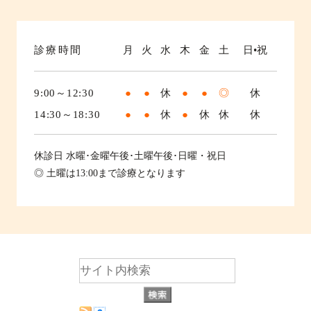
診療時間
月
火
水
木
金
土
日•祝
9:00～12:30
●
●
休
●
●
◎
休
14:30～18:30
●
●
休
●
休
休
休
休診日
水曜･金曜午後･土曜午後･日曜・祝日
◎ 土曜は13:00まで診療となります