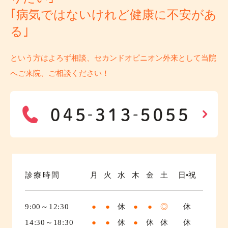
｢病気ではないけれど健康に不安があ
る｣
という方はよろず相談、セカンドオピニオン外来として当院
へご来院、ご相談ください！
診療時間
月
火
水
木
金
土
日•祝
9:00～12:30
●
●
休
●
●
◎
休
14:30～18:30
●
●
休
●
休
休
休