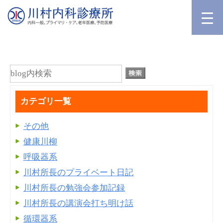
カテゴリ一覧
その他
健康川柳
呼吸器系
川村所長のプライベート日記
川村所長の勉強会参加記録
川村所長の講演会打ち明け話
循環器系