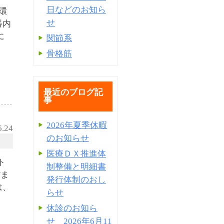
日などのお知ら
環
せ
器内
に
関節系
骨格筋
最近のブログ記
事
2026年夏季休暇
6.24
のお知らせ
医療ＤＸ推進体
ト
制整備と明細書
だま
発⾏体制のおし
は、
らせ
休診のお知ら
せ 2026年6月11