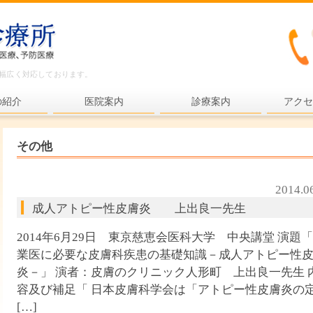
ど幅広く対応しております。
の紹介
医院案内
診療案内
アクセ
内科一般
その他
各種検査
各種予防接種
2014.0
成人アトピー性皮膚炎 上出良一先生
健康診断
プライマリ・ケア
2014年6月29日 東京慈恵会医科大学 中央講堂 演題
業医に必要な皮膚科疾患の基礎知識－成人アトピー性
老年医療
炎－」 演者：皮膚のクリニック人形町 上出良一先生 
予防医療
容及び補足「 日本皮膚科学会は「アトピー性皮膚炎の
[…]