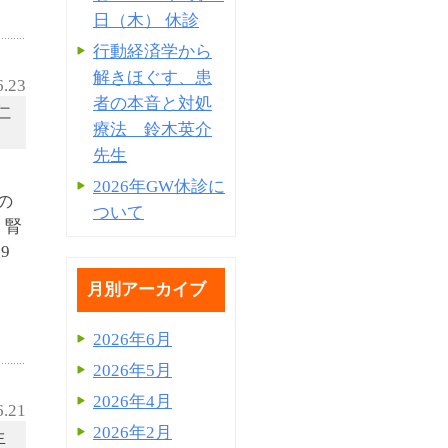
日（木） 休診
行動経済学から
解きほぐす、患
6.23
者の本音と対処
仁
療法 鈴木英介
先生
2026年GW休診に
の
ついて
 腎
9
月別アーカイブ
2026年6月
2026年5月
2026年4月
6.21
2026年2月
生