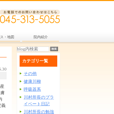
ス・地図
院内紹介
カテゴリ一覧
6.30
その他
健康川柳
「産
呼吸器系
皮膚
川村所長のプラ
内
イベート日記
定義
川村所長の勉強