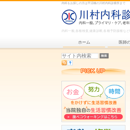
内科をお探しの方は平沼橋の川村内科診療所まで
内科一般,各種検査,健康診断,各種予防接種な
ホーム
医師