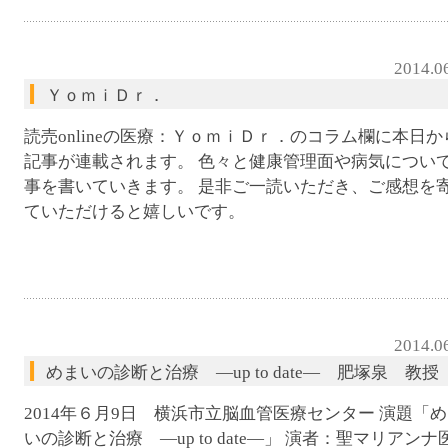
2014.0
ＹｏｍｉＤｒ．
読売onlineの医療：ＹｏｍｉＤｒ．のコラム欄に本日か
記事が連載されます。 色々と健康管理面や病気につい
事を書いていきます。 是非ご一読いただき、ご感想を
ていただけると嬉しいです。
2014.0
めまいの診断と治療 ―up to date― 肥塚泉 教授
2014年６月9日 横浜市立脳血管医療センター 演題「
いの診断と治療 ―up to date―」 演者：聖マリアンナ