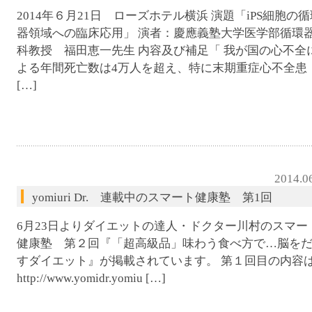
2014年６月21日 ローズホテル横浜 演題「iPS細胞の循
器領域への臨床応用」 演者：慶應義塾大学医学部循環
科教授 福田恵一先生 内容及び補足「 我が国の心不全
よる年間死亡数は4万人を超え、特に末期重症心不全患
[…]
2014.0
yomiuri Dr. 連載中のスマート健康塾 第1回
6月23日よりダイエットの達人・ドクター川村のスマー
健康塾 第２回『「超高級品」味わう食べ方で…脳を
すダイエット』が掲載されています。 第１回目の内容
http://www.yomidr.yomiu […]