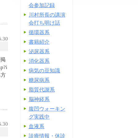
会参加記録
川村所長の講演
会打ち明け話
循環器系
6.30
書籍紹介
泌尿器系
が掲
消化器系
p?i
病気の豆知識
べ方
糖尿病系
脂質代謝系
脳神経系
腹凹ウォーキン
グ実践中
6.30
血液系
診療情報・休診