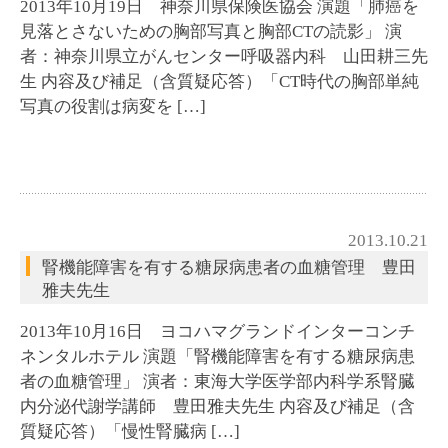
2013年10月19日 神奈川県保険医協会 演題「肺癌を
見落とさないための胸部写真と胸部CTの読影」 演
者：神奈川県立がんセンター呼吸器内科 山田耕三先
生 内容及び補足（含質疑応答）「CT時代の胸部単純
写真の役割は病変を […]
2013.10.21
腎機能障害を有する糖尿病患者の血糖管理 豊田
雅夫先生
2013年10月16日 ヨコハマグランドインターコンチ
ネンタルホテル 演題「腎機能障害を有する糖尿病患
者の血糖管理」 演者：東海大学医学部内科学系腎臓
内分泌代謝学講師 豊田雅夫先生 内容及び補足（含
質疑応答）「慢性腎臓病 […]