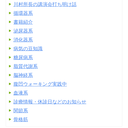
川村所長の講演会打ち明け話
循環器系
書籍紹介
泌尿器系
消化器系
病気の豆知識
糖尿病系
脂質代謝系
脳神経系
腹凹ウォーキング実践中
血液系
診療情報・休診日などのお知らせ
関節系
骨格筋