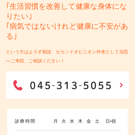
｢生活習慣を改善して健康な身体にな
りたい｣
｢病気ではないけれど健康に不安があ
る｣
という方はよろず相談、セカンドオピニオン外来として当院
へご来院、ご相談ください！
診療時間
月
火
水
木
金
土
日•祝