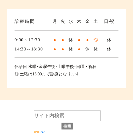
診療時間
月
火
水
木
金
土
日•祝
9:00～12:30
●
●
休
●
●
◎
休
14:30～18:30
●
●
休
●
休
休
休
休診日
水曜･金曜午後･土曜午後･日曜・祝日
◎ 土曜は13:00まで診療となります