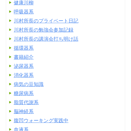
健康川柳
呼吸器系
川村所長のプライベート日記
川村所長の勉強会参加記録
川村所長の講演会打ち明け話
循環器系
書籍紹介
泌尿器系
消化器系
病気の豆知識
糖尿病系
脂質代謝系
脳神経系
腹凹ウォーキング実践中
血液系