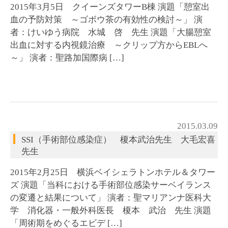
2015年3月5日 クイーンズタワーB棟 演題「憩室出
血の予防対策 ～ゴボウ茶の有効性の検討～」 演
者：けいゆう病院 水城 啓 先生 演題「大腸憩室
出血に対する内視鏡治療 ～クリップ方からEBLへ
～」 演者：聖路加国際病 […]
2015.03.09
SSI（手術部位感染症） 榎本武治先生 大毛宏喜
先生
2015年2月25日 横浜ベイシェラトンホテル＆タワー
ズ 演題「当科における手術部位感染サーベイランス
の変遷と結果について」 演者：聖マリアンナ医科大
学 消化器・一般外科医長 榎本 武治 先生 演題
「周術期をめぐるエビデ […]