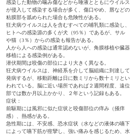
感染した動物の噛み傷などから唾液とともにウイルス
が侵入して感染する場合が多く、傷口やめ、唇などの
粘膜部を舐められた場合も危険性がある。
狂犬病ウイルスは人を含むすべての哺乳類に感染し、
ヒトへの感染源の多くが犬（95％）であるが、サル
や猫（3％）からの感染も報告がある。
人から人への感染は通常認めないが、角膜移植や臓器
移植による感染例がある。
潜伏期間は咬傷の部位により大きく異なる。
狂犬病ウイルスは、神経系を介して脳組織に到達して
発病するが、移動距離は日に数ミリから数十ミリとい
われている。脳に近い場所であれば２週間程度、遠位
部では数か月以上かかり、２年という記録もある。
症状：
前駆期には風邪に似た症状と咬傷部位の痒み（掻痒
感）、熱感がある。
急性期には、不安感、恐水症状（水などの液体の嚥下
によって嚥下筋が痙攣し、強い痛みを感じるため、水