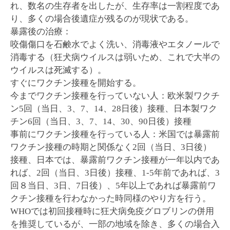
れ、数名の生存者を出したが、生存率は一割程度であ
り、多くの場合後遺症が残るのが現状である。
暴露後の治療：
咬傷傷口を石鹸水でよく洗い、消毒液やエタノールで
消毒する（狂犬病ウイルスは弱いため、これで大半の
ウイルスは死滅する）。
すぐにワクチン接種を開始する。
今までワクチン接種を行っていない人：欧米製ワクチ
ン5回（当日、3、7、14、28日後）接種、日本製ワク
チン6回（当日、3、7、14、30、90日後）接種
事前にワクチン接種を行っている人：米国では暴露前
ワクチン接種の時期と関係なく2回（当日、3日後）
接種、日本では、暴露前ワクチン接種が一年以内であ
れば、2回（当日、3日後）接種、1-5年前であれば、3
回８当日、3日、7日後）、5年以上であれば暴露前ワ
クチン接種を行わなかった時同様のやり方を行う。
WHOでは初回接種時に狂犬病免疫グロブリンの併用
を推奨しているが、一部の地域を除き、多くの場合入