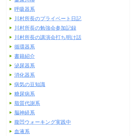
呼吸器系
川村所長のプライベート日記
川村所長の勉強会参加記録
川村所長の講演会打ち明け話
循環器系
書籍紹介
泌尿器系
消化器系
病気の豆知識
糖尿病系
脂質代謝系
脳神経系
腹凹ウォーキング実践中
血液系