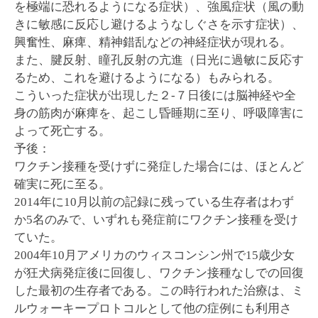
を極端に恐れるようになる症状）、強風症状（風の動
きに敏感に反応し避けるようなしぐさを示す症状）、
興奮性、麻痺、精神錯乱などの神経症状が現れる。
また、腱反射、瞳孔反射の亢進（日光に過敏に反応す
るため、これを避けるようになる）もみられる。
こういった症状が出現した２-７日後には脳神経や全
身の筋肉が麻痺を、起こし昏睡期に至り、呼吸障害に
よって死亡する。
予後：
ワクチン接種を受けずに発症した場合には、ほとんど
確実に死に至る。
2014年に10月以前の記録に残っている生存者はわず
か5名のみで、いずれも発症前にワクチン接種を受け
ていた。
2004年10月アメリカのウィスコンシン州で15歳少女
が狂犬病発症後に回復し、ワクチン接種なしでの回復
した最初の生存者である。この時行われた治療は、ミ
ルウォーキープロトコルとして他の症例にも利用さ