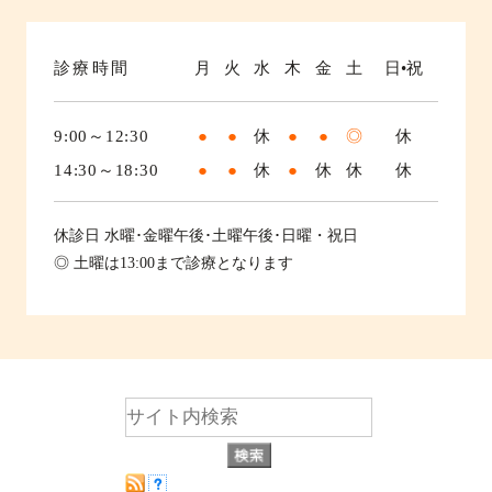
診療時間
月
火
水
木
金
土
日•祝
9:00～12:30
●
●
休
●
●
◎
休
14:30～18:30
●
●
休
●
休
休
休
休診日
水曜･金曜午後･土曜午後･日曜・祝日
◎ 土曜は13:00まで診療となります