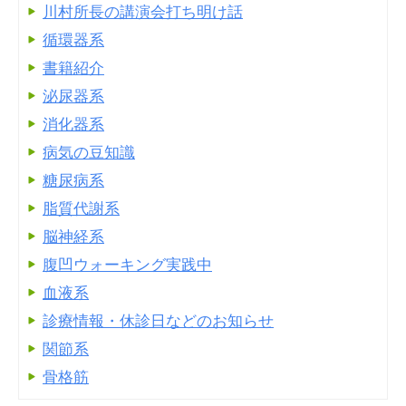
川村所長の講演会打ち明け話
循環器系
書籍紹介
泌尿器系
消化器系
病気の豆知識
糖尿病系
脂質代謝系
脳神経系
腹凹ウォーキング実践中
血液系
診療情報・休診日などのお知らせ
関節系
骨格筋