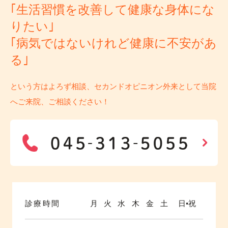
｢生活習慣を改善して健康な身体にな
りたい｣
｢病気ではないけれど健康に不安があ
る｣
という方はよろず相談、セカンドオピニオン外来として当院
へご来院、ご相談ください！
診療時間
月
火
水
木
金
土
日•祝