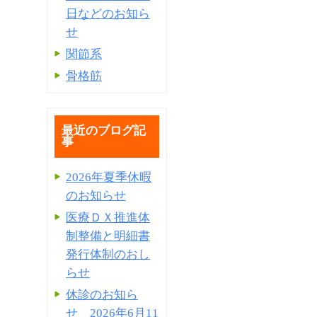
日などのお知ら
せ
関節系
骨格筋
最近のブログ記
事
2026年夏季休暇
のお知らせ
医療ＤＸ推進体
制整備と明細書
発⾏体制のおし
らせ
休診のお知ら
せ 2026年6月11