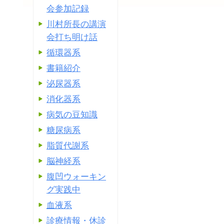
会参加記録
川村所長の講演
会打ち明け話
循環器系
書籍紹介
泌尿器系
消化器系
病気の豆知識
糖尿病系
脂質代謝系
脳神経系
腹凹ウォーキン
グ実践中
血液系
診療情報・休診