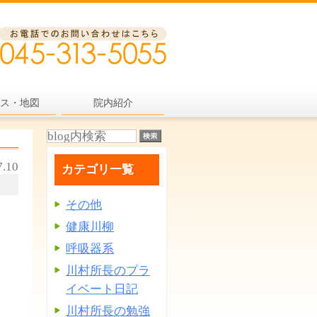
ス・地図
院内紹介
7.10
カテゴリ一覧
その他
健康川柳
呼吸器系
川村所長のプラ
イベート日記
川村所長の勉強