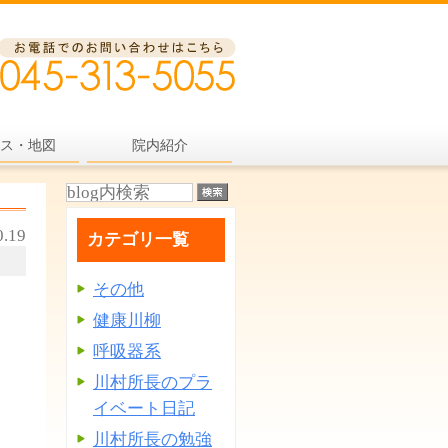
ス・地図
院内紹介
0.19
カテゴリ一覧
その他
健康川柳
呼吸器系
川村所長のプラ
イベート日記
川村所長の勉強