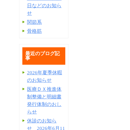
日などのお知ら
せ
関節系
骨格筋
最近のブログ記
事
2026年夏季休暇
のお知らせ
医療ＤＸ推進体
制整備と明細書
発⾏体制のおし
らせ
休診のお知ら
せ 2026年6月11