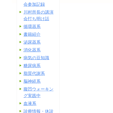
会参加記録
川村所長の講演
会打ち明け話
循環器系
書籍紹介
泌尿器系
消化器系
病気の豆知識
糖尿病系
脂質代謝系
脳神経系
腹凹ウォーキン
グ実践中
血液系
診療情報・休診