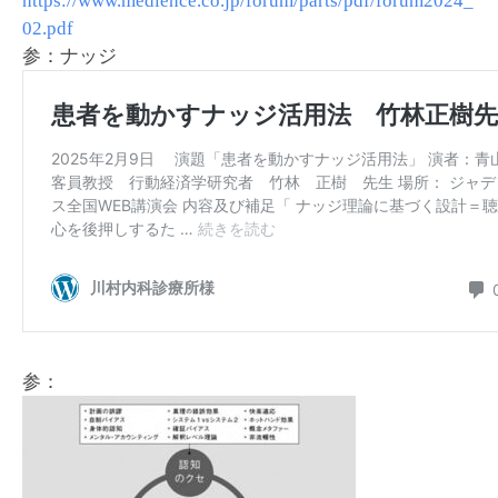
https://www.medience.co.jp/forum/parts/pdf/forum2024_
02.pdf
参：ナッジ
参：