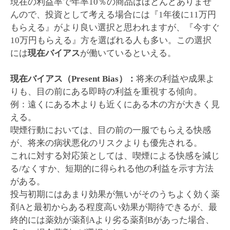
現在の利益率で年率10％の商品はほとんどありませ
んので、投資として考える場合には『1年後に11万円
もらえる』がより良い選択と思われますが、『今すぐ
10万円もらえる』方を選ばれる人も多い。この選択
には
現在バイアス
が働いているといえる。
現在バイアス（Present Bias）：
将来の利益や成果よ
りも、目の前にある即時の利益を重視する傾向。
例：遠くにある木よりも近くにある木の方が大きく見
える。
喫煙行動においては、目の前の一服でもらえる快感
が、将来の病状悪化のリスクよりも優先される。
これに対する対応策としては、喫煙による快感を減じ
る/なくすか、短期的に得られる他の利益を示す方法
がある。
投与初期にはあまり効果が無いがそのうちよく効く薬
剤Aと最初からある程度高い効果が期待できるが、最
終的には薬効が薬剤Aより劣る薬剤Bがあった場合、