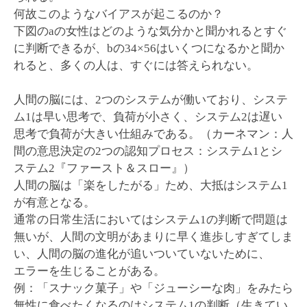
何故このようなバイアスが起こるのか？
下図のaの女性はどのような気分かと聞かれるとすぐ
に判断できるが、bの34×56はいくつになるかと聞か
れると、多くの人は、すぐには答えられない。
人間の脳には、2つのシステムが働いており、システ
ム1は早い思考で、負荷が小さく、システム2は遅い
思考で負荷が大きい仕組みである。（カーネマン：人
間の意思決定の2つの認知プロセス：システム1とシ
ステム2『ファースト＆スロー』）
人間の脳は「楽をしたがる」ため、大抵はシステム1
が有意となる。
通常の日常生活においてはシステム1の判断で問題は
無いが、人間の文明があまりに早く進歩しすぎてしま
い、人間の脳の進化が追いついていないために、
エラーを生じることがある。
例：「スナック菓子」や「ジューシーな肉」をみたら
無性に食べたくなるのはシステム1の判断（生きてい