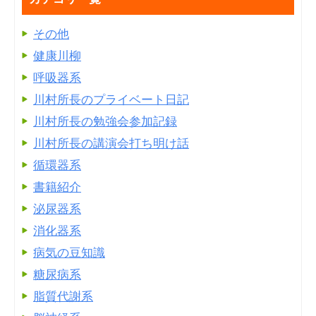
その他
健康川柳
呼吸器系
川村所長のプライベート日記
川村所長の勉強会参加記録
川村所長の講演会打ち明け話
循環器系
書籍紹介
泌尿器系
消化器系
病気の豆知識
糖尿病系
脂質代謝系