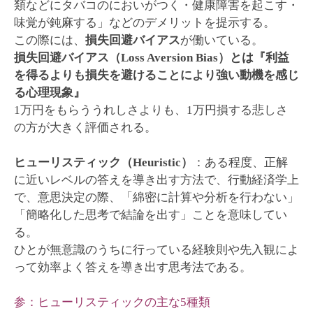
類などにタバコのにおいがつく・健康障害を起こす・
味覚が鈍麻する」などのデメリットを提示する。
この際には、
損失回避バイアス
が働いている。
損失回避バイアス（Loss Aversion Bias）とは『利益
を得るよりも損失を避けることにより強い動機を感じ
る心理現象』
1万円をもらううれしさよりも、1万円損する悲しさ
の方が大きく評価される。
ヒューリスティック（Heuristic）
：ある程度、正解
に近いレベルの答えを導き出す方法で、行動経済学上
で、意思決定の際、「綿密に計算や分析を行わない」
「簡略化した思考で結論を出す」ことを意味してい
る。
ひとが無意識のうちに行っている経験則や先入観によ
って効率よく答えを導き出す思考法である。
参：ヒューリスティックの主な5種類