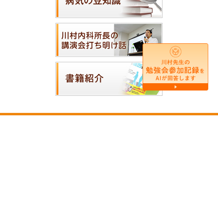
ホーム
|
医師の紹介
|
医院案内
|
診療案内
|
アクセス・地図
|
院内紹介
|
サイトマップ
横浜市西区で内科をお探しの方は川村内科診療所
までCopyright(c) 2013 川村内科診療所All Rights
Reserved.