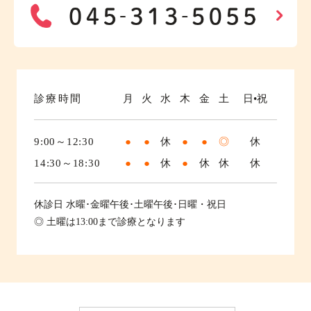
診療時間
月
火
水
木
金
土
日•祝
9:00～12:30
●
●
休
●
●
◎
休
14:30～18:30
●
●
休
●
休
休
休
休診日
水曜･金曜午後･土曜午後･日曜・祝日
◎ 土曜は13:00まで診療となります