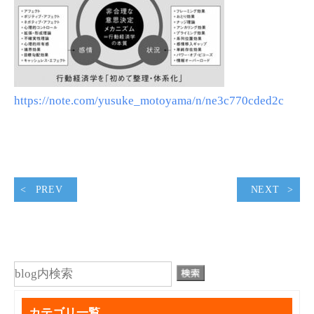
https://note.com/yusuke_motoyama/n/ne3c770cded2c
PREV
NEXT
カテゴリ一覧