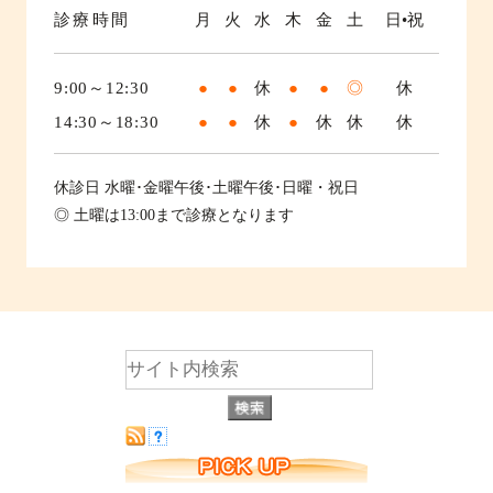
診療時間
月
火
水
木
金
土
日•祝
9:00～12:30
●
●
休
●
●
◎
休
14:30～18:30
●
●
休
●
休
休
休
休診日
水曜･金曜午後･土曜午後･日曜・祝日
◎ 土曜は13:00まで診療となります