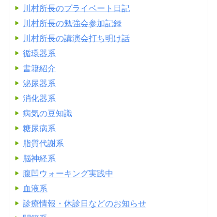
川村所長のプライベート日記
川村所長の勉強会参加記録
川村所長の講演会打ち明け話
循環器系
書籍紹介
泌尿器系
消化器系
病気の豆知識
糖尿病系
脂質代謝系
脳神経系
腹凹ウォーキング実践中
血液系
診療情報・休診日などのお知らせ