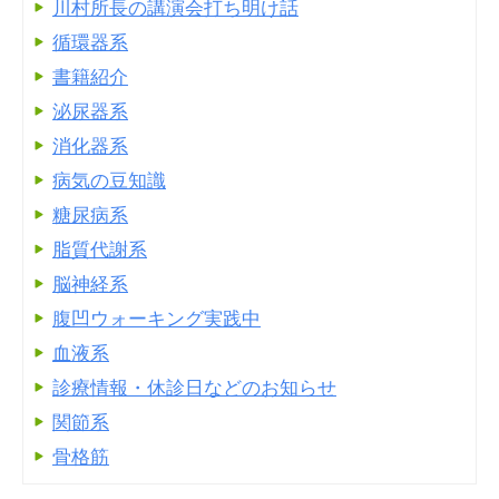
川村所長の講演会打ち明け話
循環器系
書籍紹介
泌尿器系
消化器系
病気の豆知識
糖尿病系
脂質代謝系
脳神経系
腹凹ウォーキング実践中
血液系
診療情報・休診日などのお知らせ
関節系
骨格筋