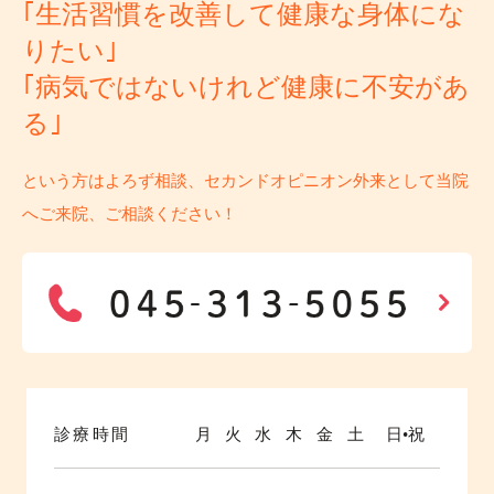
｢生活習慣を改善して健康な身体にな
りたい｣
｢病気ではないけれど健康に不安があ
る｣
という方はよろず相談、セカンドオピニオン外来として当院
へご来院、ご相談ください！
診療時間
月
火
水
木
金
土
日•祝