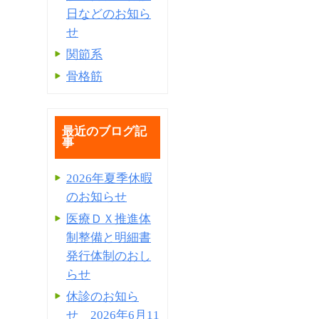
日などのお知ら
せ
関節系
骨格筋
最近のブログ記
事
2026年夏季休暇
のお知らせ
医療ＤＸ推進体
制整備と明細書
発⾏体制のおし
らせ
休診のお知ら
せ 2026年6月11