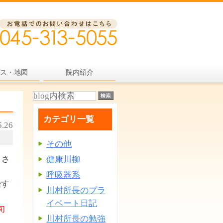
ス・地図
院内紹介
カテゴリ一覧
5.26
その他
とさ
健康川柳
呼吸器系
始す
川村所長のプラ
イベート日記
旬
川村所長の勉強