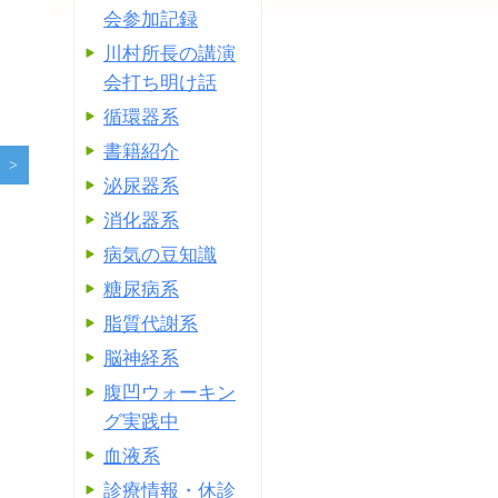
会参加記録
。
川村所長の講演
会打ち明け話
循環器系
書籍紹介
泌尿器系
消化器系
病気の豆知識
糖尿病系
脂質代謝系
脳神経系
腹凹ウォーキン
グ実践中
血液系
診療情報・休診