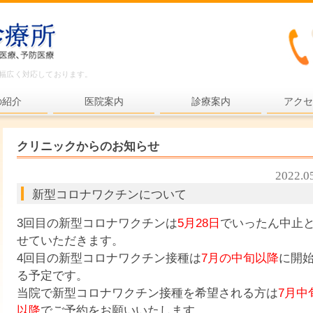
ど幅広く対応しております。
の紹介
医院案内
診療案内
アクセ
内科一般
クリニックからのお知らせ
各種検査
2022.0
各種予防接種
新型コロナワクチンについて
健康診断
3回目の新型コロナワクチンは
5月28日
でいったん中止
プライマリ・ケア
せていただきます。
4回目の新型コロナワクチン接種は
7月の中旬以降
に開
老年医療
る予定です。
予防医療
当院で新型コロナワクチン接種を希望される方は
7月中
以降
でご予約をお願いいたします。