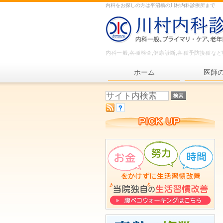
内科をお探しの方は平沼橋の川村内科診療所まで
内科一般,各種検査,健康診断,各種予防接種な
ホーム
医師