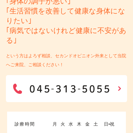
｢身体の調子が悪い｣
｢生活習慣を改善して健康な身体にな
りたい｣
｢病気ではないけれど健康に不安があ
る｣
という方はよろず相談、セカンドオピニオン外来として当院
へご来院、ご相談ください！
診療時間
月
火
水
木
金
土
日•祝