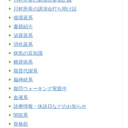
川村所長の勉強会参加記録
川村所長の講演会打ち明け話
循環器系
書籍紹介
泌尿器系
消化器系
病気の豆知識
糖尿病系
脂質代謝系
脳神経系
腹凹ウォーキング実践中
血液系
診療情報・休診日などのお知らせ
関節系
骨格筋