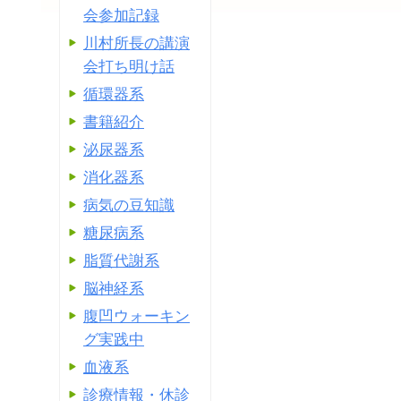
会参加記録
川村所長の講演
会打ち明け話
循環器系
書籍紹介
泌尿器系
消化器系
病気の豆知識
糖尿病系
脂質代謝系
脳神経系
腹凹ウォーキン
グ実践中
血液系
診療情報・休診