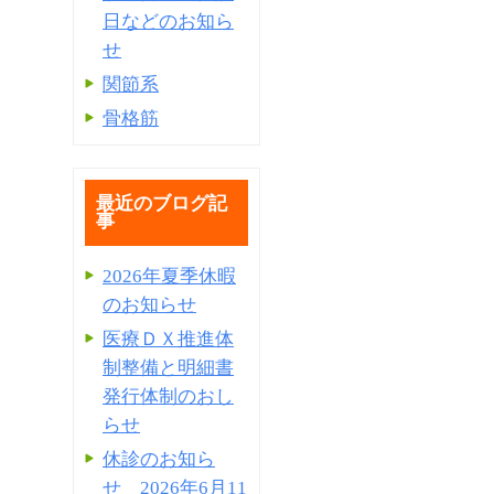
日などのお知ら
せ
関節系
骨格筋
最近のブログ記
事
2026年夏季休暇
のお知らせ
医療ＤＸ推進体
制整備と明細書
発⾏体制のおし
らせ
休診のお知ら
せ 2026年6月11