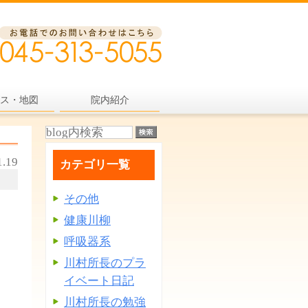
ス・地図
院内紹介
1.19
カテゴリ一覧
その他
健康川柳
呼吸器系
川村所長のプラ
イベート日記
川村所長の勉強