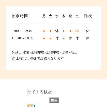
診療時間
月
火
水
木
金
土
日•祝
9:00～12:30
●
●
休
●
●
◎
休
14:30～18:30
●
●
休
●
休
休
休
休診日
水曜･金曜午後･土曜午後･日曜・祝日
◎ 土曜は13:00まで診療となります