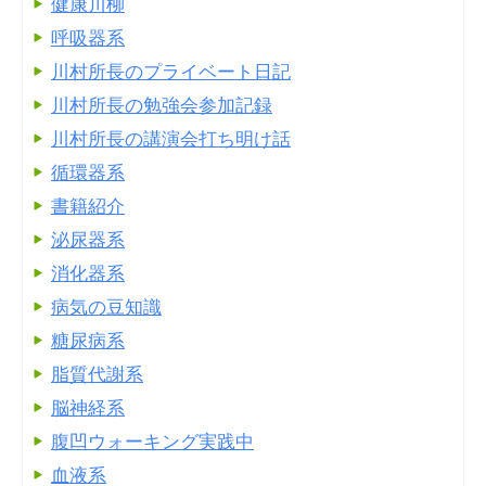
健康川柳
呼吸器系
川村所長のプライベート日記
川村所長の勉強会参加記録
川村所長の講演会打ち明け話
循環器系
書籍紹介
泌尿器系
消化器系
病気の豆知識
糖尿病系
脂質代謝系
脳神経系
腹凹ウォーキング実践中
血液系