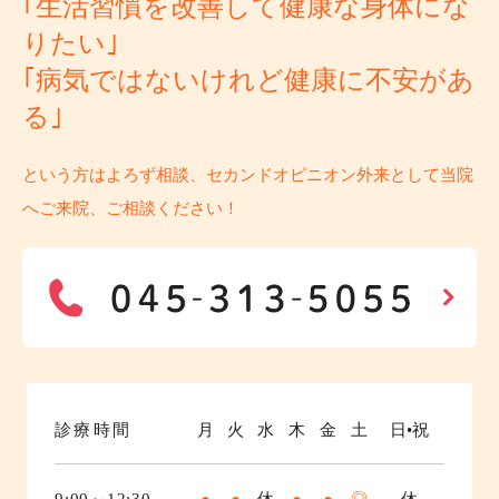
｢生活習慣を改善して健康な身体にな
りたい｣
｢病気ではないけれど健康に不安があ
る｣
という方はよろず相談、セカンドオピニオン外来として当院
へご来院、ご相談ください！
診療時間
月
火
水
木
金
土
日•祝