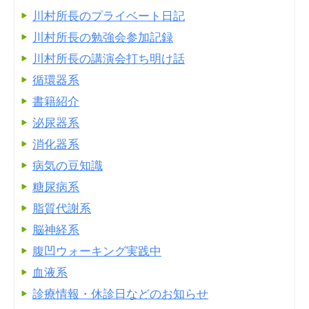
川村所長のプライベート日記
川村所長の勉強会参加記録
川村所長の講演会打ち明け話
循環器系
書籍紹介
泌尿器系
消化器系
病気の豆知識
糖尿病系
脂質代謝系
脳神経系
腹凹ウォーキング実践中
血液系
診療情報・休診日などのお知らせ