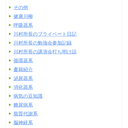
その他
健康川柳
呼吸器系
川村所長のプライベート日記
川村所長の勉強会参加記録
川村所長の講演会打ち明け話
循環器系
書籍紹介
泌尿器系
消化器系
病気の豆知識
糖尿病系
脂質代謝系
脳神経系