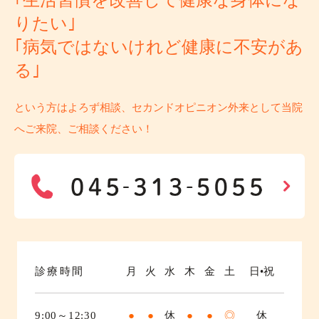
｢生活習慣を改善して健康な身体にな
りたい｣
｢病気ではないけれど健康に不安があ
る｣
という方はよろず相談、セカンドオピニオン外来として当院
へご来院、ご相談ください！
診療時間
月
火
水
木
金
土
日•祝
9:00～12:30
●
●
休
●
●
◎
休