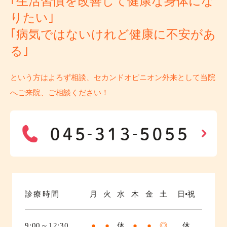
｢生活習慣を改善して健康な身体にな
りたい｣
｢病気ではないけれど健康に不安があ
る｣
という方はよろず相談、セカンドオピニオン外来として当院
へご来院、ご相談ください！
診療時間
月
火
水
木
金
土
日•祝
9:00～12:30
●
●
休
●
●
◎
休