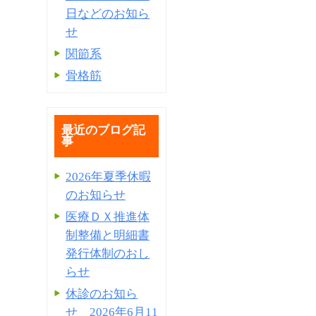
日などのお知ら
せ
関節系
骨格筋
最近のブログ記
事
2026年夏季休暇
のお知らせ
医療ＤＸ推進体
制整備と明細書
発⾏体制のおし
らせ
休診のお知ら
せ 2026年6月11