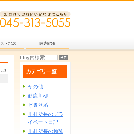
ス・地図
院内紹介
1.20
カテゴリ一覧
その他
健康川柳
呼吸器系
川村所長のプラ
イベート日記
川村所長の勉強