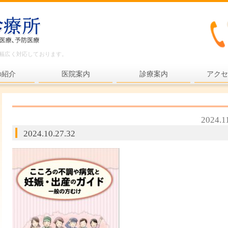
ど幅広く対応しております。
の紹介
医院案内
診療案内
アクセ
内科一般
各種検査
2024.1
各種予防接種
2024.10.27.32
健康診断
プライマリ・ケア
老年医療
予防医療