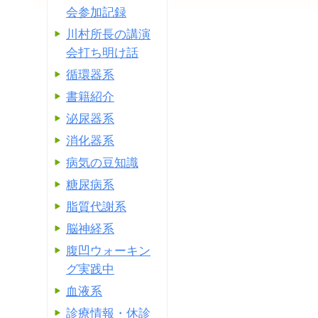
会参加記録
川村所長の講演
会打ち明け話
循環器系
書籍紹介
泌尿器系
消化器系
病気の豆知識
糖尿病系
脂質代謝系
脳神経系
腹凹ウォーキン
グ実践中
血液系
診療情報・休診