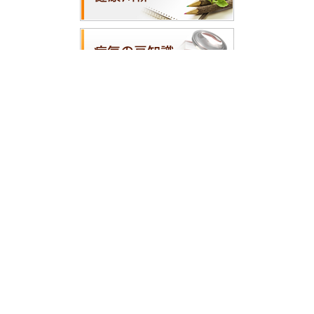
ホーム
|
医師の紹介
|
医院案内
|
診療案内
|
アクセス・地図
|
院内紹介
|
サイトマップ
横浜市西区で内科をお探しの方は川村内科診療所
までCopyright(c) 2013 川村内科診療所All Rights