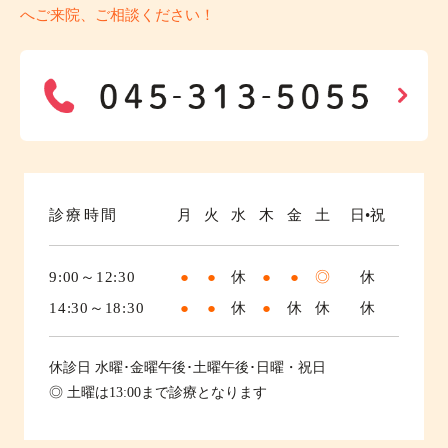
へご来院、ご相談ください！
診療時間
月
火
水
木
金
土
日•祝
9:00～12:30
●
●
休
●
●
◎
休
14:30～18:30
●
●
休
●
休
休
休
休診日
水曜･金曜午後･土曜午後･日曜・祝日
◎ 土曜は13:00まで診療となります