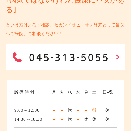
｢病気ではないけれど健康に不安があ
る｣
という方はよろず相談、セカンドオピニオン外来として当院
へご来院、ご相談ください！
診療時間
月
火
水
木
金
土
日•祝
9:00～12:30
●
●
休
●
●
◎
休
14:30～18:30
●
●
休
●
休
休
休