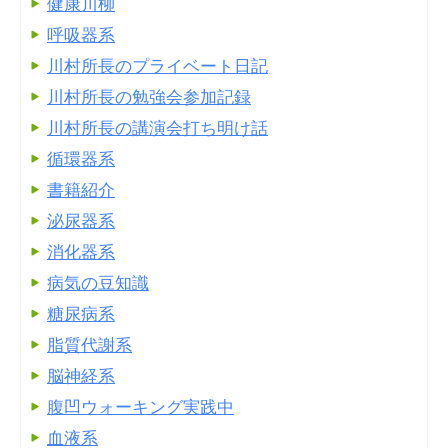
健康川柳
呼吸器系
川村所長のプライベート日記
川村所長の勉強会参加記録
川村所長の講演会打ち明け話
循環器系
書籍紹介
泌尿器系
消化器系
病気の豆知識
糖尿病系
脂質代謝系
脳神経系
腹凹ウォーキング実践中
血液系