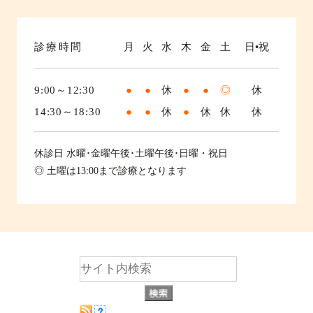
診療時間
月
火
水
木
金
土
日•祝
9:00～12:30
●
●
休
●
●
◎
休
14:30～18:30
●
●
休
●
休
休
休
休診日
水曜･金曜午後･土曜午後･日曜・祝日
◎ 土曜は13:00まで診療となります