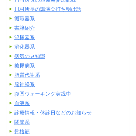
川村所長の講演会打ち明け話
循環器系
書籍紹介
泌尿器系
消化器系
病気の豆知識
糖尿病系
脂質代謝系
脳神経系
腹凹ウォーキング実践中
血液系
診療情報・休診日などのお知らせ
関節系
骨格筋