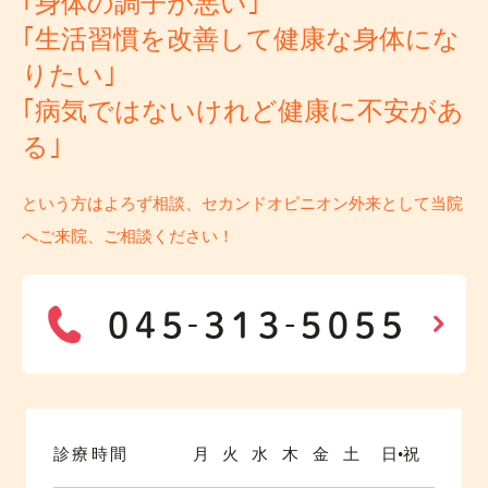
｢身体の調子が悪い｣
｢生活習慣を改善して健康な身体にな
りたい｣
｢病気ではないけれど健康に不安があ
る｣
という方はよろず相談、セカンドオピニオン外来として当院
へご来院、ご相談ください！
診療時間
月
火
水
木
金
土
日•祝