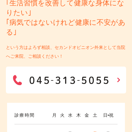
｢生活習慣を改善して健康な身体にな
りたい｣
｢病気ではないけれど健康に不安があ
る｣
という方はよろず相談、セカンドオピニオン外来として当院
へご来院、ご相談ください！
診療時間
月
火
水
木
金
土
日•祝