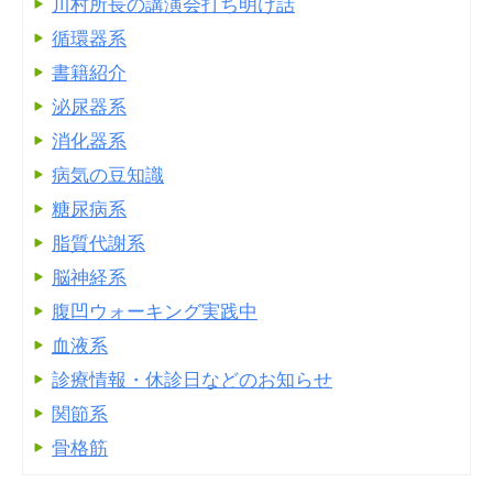
川村所長の講演会打ち明け話
循環器系
書籍紹介
泌尿器系
消化器系
病気の豆知識
糖尿病系
脂質代謝系
脳神経系
腹凹ウォーキング実践中
血液系
診療情報・休診日などのお知らせ
関節系
骨格筋