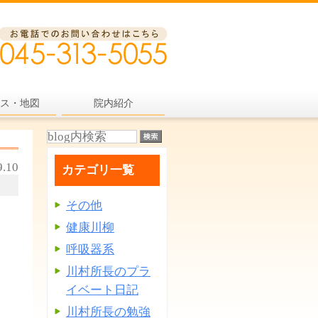
ス・地図
院内紹介
9.10
カテゴリ一覧
その他
健康川柳
呼吸器系
川村所長のプラ
イベート日記
川村所長の勉強