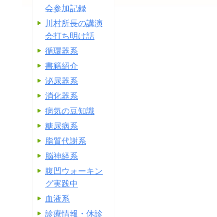
会参加記録
川村所長の講演
会打ち明け話
循環器系
書籍紹介
泌尿器系
消化器系
病気の豆知識
糖尿病系
脂質代謝系
脳神経系
腹凹ウォーキン
グ実践中
血液系
診療情報・休診