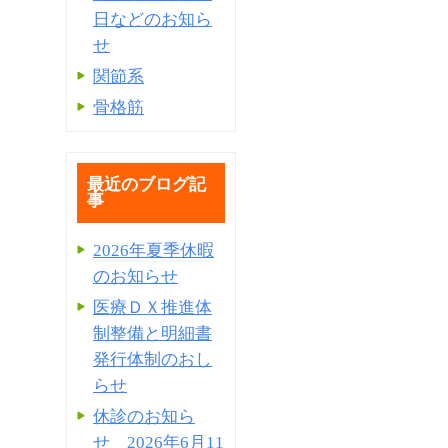
日などのお知ら
せ
関節系
骨格筋
最近のブログ記
事
2026年夏季休暇
のお知らせ
医療ＤＸ推進体
制整備と明細書
発⾏体制のおし
らせ
休診のお知ら
せ 2026年6月11