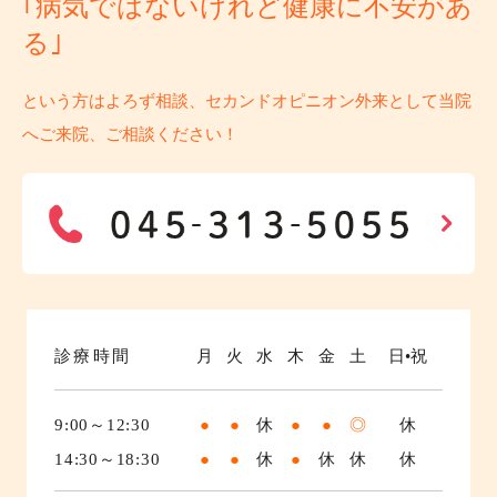
｢病気ではないけれど健康に不安があ
る｣
という方はよろず相談、セカンドオピニオン外来として当院
へご来院、ご相談ください！
診療時間
月
火
水
木
金
土
日•祝
9:00～12:30
●
●
休
●
●
◎
休
14:30～18:30
●
●
休
●
休
休
休