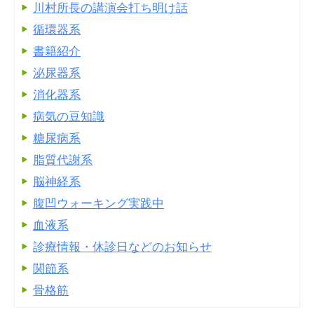
川村所長の講演会打ち明け話
循環器系
書籍紹介
泌尿器系
消化器系
病気の豆知識
糖尿病系
脂質代謝系
脳神経系
腹凹ウォーキング実践中
血液系
診療情報・休診日などのお知らせ
関節系
骨格筋