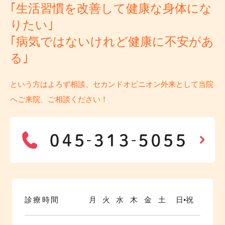
｢生活習慣を改善して健康な身体にな
りたい｣
｢病気ではないけれど健康に不安があ
る｣
という方はよろず相談、セカンドオピニオン外来として当院
へご来院、ご相談ください！
診療時間
月
火
水
木
金
土
日•祝