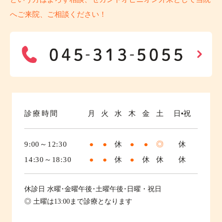
へご来院、ご相談ください！
診療時間
月
火
水
木
金
土
日•祝
9:00～12:30
●
●
休
●
●
◎
休
14:30～18:30
●
●
休
●
休
休
休
休診日
水曜･金曜午後･土曜午後･日曜・祝日
◎ 土曜は13:00まで診療となります