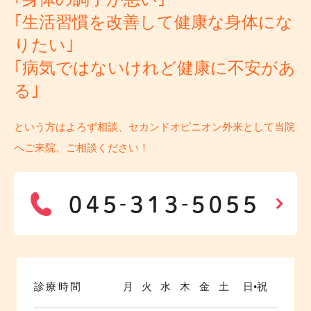
｢生活習慣を改善して健康な身体にな
りたい｣
｢病気ではないけれど健康に不安があ
る｣
という方はよろず相談、セカンドオピニオン外来として当院
へご来院、ご相談ください！
診療時間
月
火
水
木
金
土
日•祝