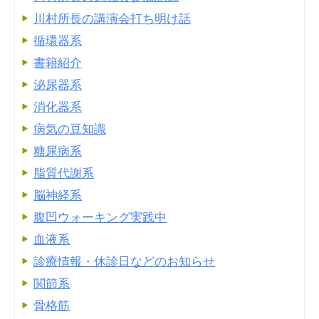
川村所長の講演会打ち明け話
循環器系
書籍紹介
泌尿器系
消化器系
病気の豆知識
糖尿病系
脂質代謝系
脳神経系
腹凹ウォーキング実践中
血液系
診療情報・休診日などのお知らせ
関節系
骨格筋