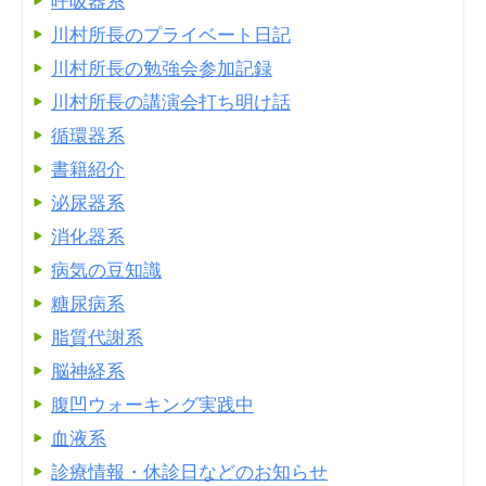
呼吸器系
川村所長のプライベート日記
川村所長の勉強会参加記録
川村所長の講演会打ち明け話
循環器系
書籍紹介
泌尿器系
消化器系
病気の豆知識
糖尿病系
脂質代謝系
脳神経系
腹凹ウォーキング実践中
血液系
診療情報・休診日などのお知らせ