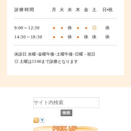
診療時間
月
火
水
木
金
土
日•祝
9:00～12:30
●
●
休
●
●
◎
休
14:30～18:30
●
●
休
●
休
休
休
休診日
水曜･金曜午後･土曜午後･日曜・祝日
◎ 土曜は13:00まで診療となります