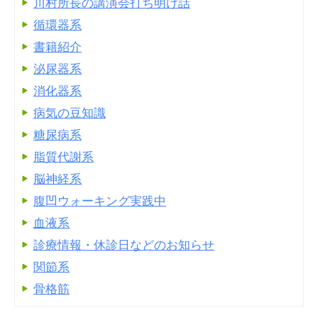
川村所長の講演会打ち明け話
循環器系
書籍紹介
泌尿器系
消化器系
病気の豆知識
糖尿病系
脂質代謝系
脳神経系
腹凹ウォーキング実践中
血液系
診療情報・休診日などのお知らせ
関節系
骨格筋