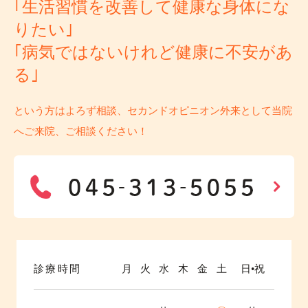
｢生活習慣を改善して健康な身体にな
りたい｣
｢病気ではないけれど健康に不安があ
る｣
という方はよろず相談、セカンドオピニオン外来として当院
へご来院、ご相談ください！
診療時間
月
火
水
木
金
土
日•祝