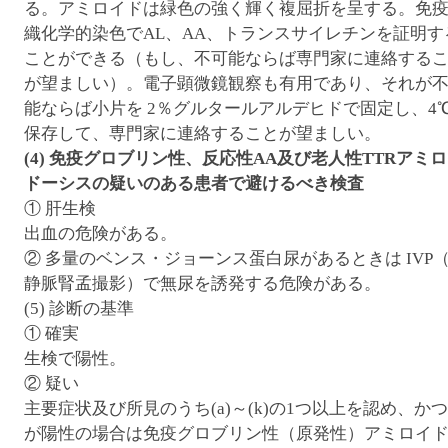
る。アミロイドは緑色の強く輝く複屈折を呈する。免
織化学的染色でAL、AA、トランスサイレチンを証明す
ことができる（もし、不可能ならば専門家に連絡する
が望ましい）。電子顕微鏡観察も有用であり、それが
能ならば小片を 2％グルタールアルデヒドで固定し、4
保存して、専門家に連絡することが望ましい。
(4) 免疫グロブリン性、反応性AA及び老人性TTRアミ
ドーシスの疑いのある患者で避けるべき検査
① 肝生検
出血の危険がある。
② 多量のベンス・ジョーンス蛋白尿があるときは IVP
静脈腎孟撮影）で無尿を誘発する危険がある。
(5) 診断の基準
① 確実
生検で陽性。
② 疑い
主要症状及び所見のうち(a)～(k)の1つ以上を認め、かつ(
が陽性の場合は免疫グロブリン性（原発性）アミロイ