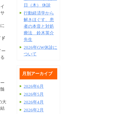
日（木） 休診
ロイ
スサ
行動経済学から
」
解きほぐす、患
準に
者の本音と対処
療法 鈴木英介
イド
先生
2026年GW休診に
ドー
ついて
する
い
月別アーカイブ
ドー
2026年6月
骨髄
2026年5月
の大
2026年4月
、結
2026年2月