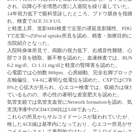
腹ペコウォーキング
され、以降心不全増悪の度に入退院を繰り返していた。
14年視力低下で眼科受診したところ、ブドウ膜炎を指
れ、検査でACE 31.9 U/L
と軽度上昇、造影MRI検査で左室の遅延造影陽性、FDG-
Tで左室へのFocal uptake所見を認め、精査・加療目的
当院紹介となった。
入院時身体所見で、両眼の視力低下、右感音性難聴、
部で３音を聴取、脈不整を認めた。血液検査では、BUN 
6.2 mg/dl、Cr 1.11 mg/dlと軽度の腎障害を認めた。
心電図では心拍数 86bpm、心房細動、完全右脚ブロッ
左軸偏位、V4-6に著明な低電位を認めた。CXPではCTR 
8%と心拡大が見られ、心エコー検査では、収縮力は保
ているものの、求心性の著明な差室肥大を認めた。
気管支鏡では気管支血管にNetwork formationを認め、
支洗浄液中のCD4/CD8比は3.68であった。
これらの所見からサルコイドーシスが疑われていたが
検したACE値は基準内になっており、心エコー所見が
コイドーシスとして典型的ではなく、アミロイドーシ