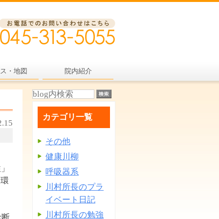
ス・地図
院内紹介
カテゴリ一覧
2.15
その他
健康川柳
性」
呼吸器系
循環
川村所長のプラ
イベート日記
川村所長の勉強
診断