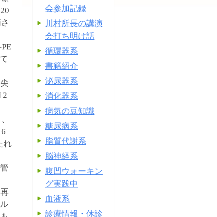
会参加記録
20
摘さ
川村所長の講演
会打ち明け話
PE
循環器系
にて
書籍紹介
泌尿器系
心尖
2
消化器系
病気の豆知識
ク、
糖尿病系
6
脂質代謝系
たれ
脳神経系
気管
腹凹ウォーキン
グ実践中
、再
血液系
サル
診療情報・休診
スも