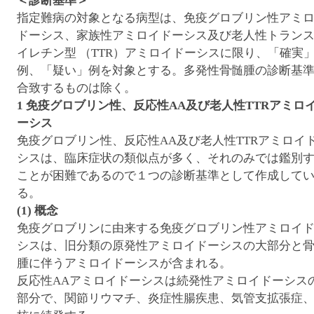
＜診断基準＞
指定難病の対象となる病型は、免疫グロブリン性アミ
ドーシス、家族性アミロイドーシス及び老人性トラン
イレチン型 （TTR）アミロイドーシスに限り、「確実
例、「疑い」例を対象とする。多発性骨髄腫の診断基
合致するものは除く。
1 免疫グロブリン性、反応性AA及び老人性TTRアミロ
ーシス
免疫グロブリン性、反応性AA及び老人性TTRアミロイ
シスは、臨床症状の類似点が多く、それのみでは鑑別
ことが困難であるので１つの診断基準として作成して
る。
(1) 概念
免疫グロブリンに由来する免疫グロブリン性アミロイ
シスは、旧分類の原発性アミロイドーシスの大部分と
腫に伴うアミロイドーシスが含まれる。
反応性AAアミロイドーシスは続発性アミロイドーシス
部分で、関節リウマチ、炎症性腸疾患、気管支拡張症