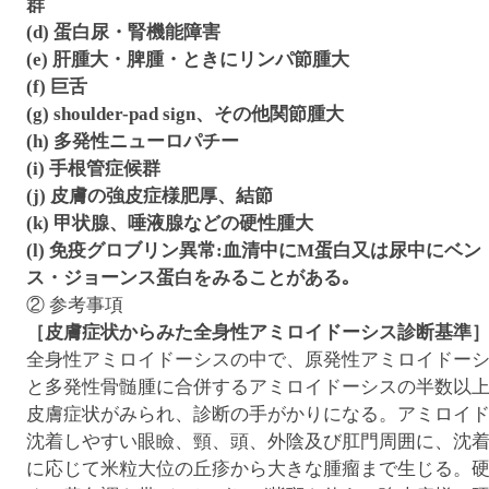
群
(d) 蛋白尿・腎機能障害
(e) 肝腫大・脾腫・ときにリンパ節腫大
(f) 巨舌
(g) shoulder-pad sign、その他関節腫大
(h) 多発性ニューロパチー
(i) 手根管症候群
(j) 皮膚の強皮症様肥厚、結節
(k) 甲状腺、唾液腺などの硬性腫大
(l) 免疫グロブリン異常:血清中にM蛋白又は尿中にベン
ス・ジョーンス蛋白をみることがある｡
② 参考事項
［皮膚症状からみた全身性アミロイドーシス診断基準
全身性アミロイドーシスの中で、原発性アミロイドー
と多発性骨髄腫に合併するアミロイドーシスの半数以
皮膚症状がみられ、診断の手がかりになる。アミロイ
沈着しやすい眼瞼、頸、頭、外陰及び肛門周囲に、沈
に応じて米粒大位の丘疹から大きな腫瘤まで生じる。