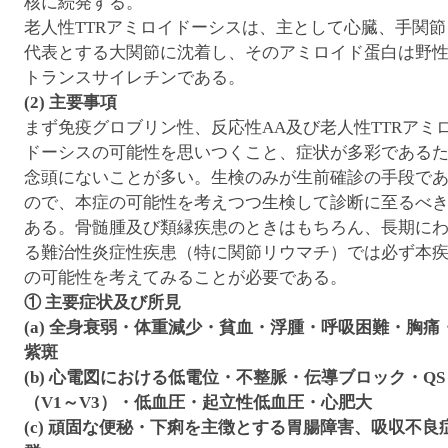
核に続発する。
老人性TTRアミロイドーシスは、主として心臓、手関節
代表とする大関節に沈着し、そのアミロイド蛋白は野
トランスサイレチンである。
(2) 主要事項
まず免疫グロブリン性、反応性AA及び老人性TTRアミ
ドーシスの可能性を思いつくこと、症状が多彩である
念頭にないことが多い。生検のみが生前確診の手段で
ので、本症の可能性を考えつつ生検して診断に至るべ
ある。骨髄腫及び類縁疾患のときはもちろん、長期に
る難治性炎症性疾患（特に関節リウマチ）では必ず本
の可能性を考えてみることが必要である。
① 主要症状及び所見
(a) 全身衰弱・体重減少・貧血・浮腫・呼吸困難・胸痛
紫斑
(b) 心電図における低電位・不整脈・伝導ブロック・QS
（V1～V3）・低血圧・起立性低血圧・心肥大
(c) 頑固な便秘・下痢を主徴とする胃腸障害、吸収不良