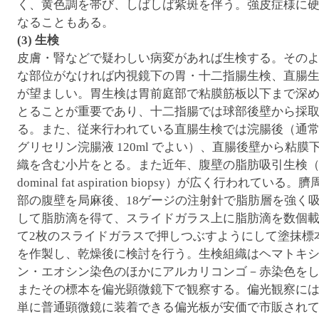
く、黄色調を帯び、しばしば紫斑を伴う。強皮症様に
なることもある。
(3) 生検
皮膚・腎などで疑わしい病変があれば生検する。その
な部位がなければ内視鏡下の胃・十二指腸生検、直腸
が望ましい。胃生検は胃前庭部で粘膜筋板以下まで深
とることが重要であり、十二指腸では球部後壁から採
る。また、従来行われている直腸生検では浣腸後（通
グリセリン浣腸液 120ml でよい）、直腸後壁から粘膜
織を含む小片をとる。また近年、腹壁の脂肪吸引生検（
dominal fat aspiration biopsy）が広く行われている。
部の腹壁を局麻後、18ゲージの注射針で脂肪層を強く
して脂肪滴を得て、スライドガラス上に脂肪滴を数個
て2枚のスライドガラスで押しつぶすようにして塗抹標
を作製し、乾燥後に検討を行う。生検組織はヘマトキ
ン・エオシン染色のほかにアルカリコンゴ－赤染色を
またその標本を偏光顕微鏡下で観察する。偏光観察に
単に普通顕微鏡に装着できる偏光板が安価で市販され