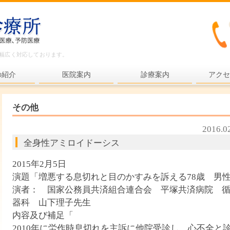
ど幅広く対応しております。
の紹介
医院案内
診療案内
アクセ
内科一般
その他
各種検査
2016.0
各種予防接種
全身性アミロイドーシス
健康診断
2015年2月5日
プライマリ・ケア
演題「増悪する息切れと目のかすみを訴える78歳 男
演者： 国家公務員共済組合連合会 平塚共済病院 
老年医療
器科 山下理子先生
予防医療
内容及び補足「
2010年に労作時息切れを主訴に他院受診し、心不全と