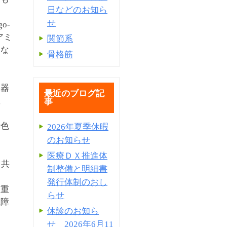
日などのお知ら
せ
o-
アミ
関節系
とな
骨格筋
臓器
最近のブログ記
患
事
赤色
2026年夏季休暇
あ
のお知らせ
医療ＤＸ推進体
、共
制整備と明細書
因
発⾏体制のおし
、重
らせ
織障
休診のお知ら
せ 2026年6月11