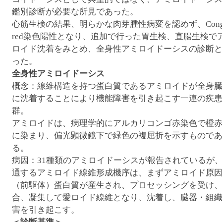
鑑別診断が必要な所見であった。
心筋生検の結果、明らかな肉芽腫性病変を認めず、Cong
red染色陽性となり、追加で行った胃生検、直腸生検で
ロイド沈着をみとめ、全身性アミロイドーシスの診断
った。
全身性アミロイドーシス
概念：線維構造を持つ蛋白質であるアミロイドが全身
に沈着することにより機能障害を引き起こす一連の疾
群。
アミロイドは、病理学的にアルカリコンゴ赤染色で橙
に染まり、偏光顕微鏡下で緑色の複屈折を示すもので
る。
病因：31種類のアミロイドーシスが報告されているが
通するアミロイド線維形成機序は、まずアミロイド原
（前駆体）蛋白質が産生され、プロセッシングを受け
合、凝集して愛ロイド線維となり、沈着し、臓器・組
害を引き起こす。