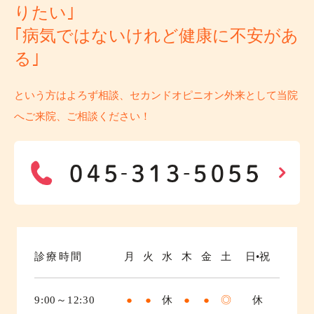
りたい｣
｢病気ではないけれど健康に不安があ
る｣
という方はよろず相談、セカンドオピニオン外来として当院
へご来院、ご相談ください！
診療時間
月
火
水
木
金
土
日•祝
9:00～12:30
●
●
休
●
●
◎
休